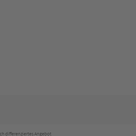
Wir benötigen Ihre Zustimmung, um den
YouTube Video-Service zu laden!
ch differenziertes Angebot