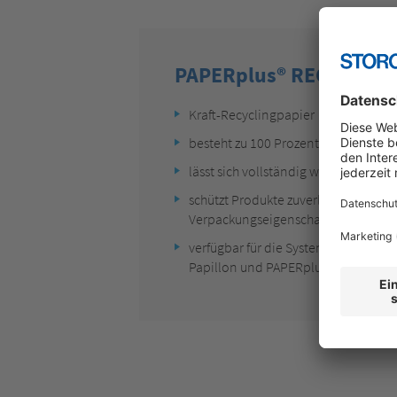
PAPERplus® RECYCLING
Kraft-Recyclingpapier
besteht zu 100 Prozent aus recycelt
lässt sich vollständig wieder recycel
schützt Produkte zuverlässig dank d
Verpackungseigenschaften wie herk
verfügbar für die Systeme PAPERplus
Papillon und PAPERplus® Shooter