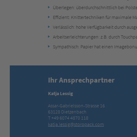
Überlegen: überdurchschnittlich bei Pols
Effizient: Knittertechniken für maximale M
Verlässlich: hohe Verfügbarkeit durch ausg
Arbeitserleichterungen: z.B. durch Tou
Sympathisch: Papier hat einen Imagebon
Ihr Ansprechpartner
Katja Lessig
Assar-Gabrielsson-Strasse 16
63128 Dietzenbach
T +49 6074 4870 118
katja.lessig@storopack.com