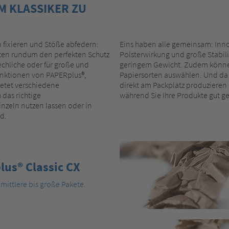
EM KLASSIKER ZU
 fixieren und Stöße abfedern:
Eins haben alle gemeinsam: Inn
ten rundum den perfekten Schutz
Polsterwirkung und große Stabil
rechliche oder für große und
geringem Gewicht. Zudem könne
funktionen von PAPERplus®,
Papiersorten auswählen. Und da 
ietet verschiedene
direkt am Packplatz produzieren 
 das richtige
während Sie Ihre Produkte gut ges
nzeln nutzen lassen oder in
d.
us® Classic CX
 mittlere bis große Pakete.