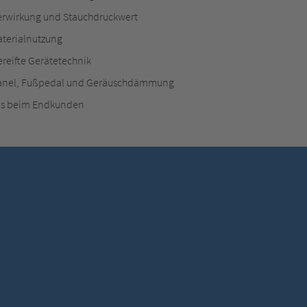
Wir verwenden einen Service eines Drittanbieters, um
terwirkung und Stauchdruckwert
Videoinhalte einzubetten. Dieser Service kann Daten zu
aterialnutzung
Ihren Aktivitäten sammeln. Bitte lesen Sie die Details
durch und stimmen Sie der Nutzung des Service zu, um
ereifte Gerätetechnik
dieses Video anzusehen.
chpanel, Fußpedal und Geräuschdämmung
Mehr Informationen
Akzeptieren
us beim Endkunden
powered by
Usercentrics Consent Management Platform