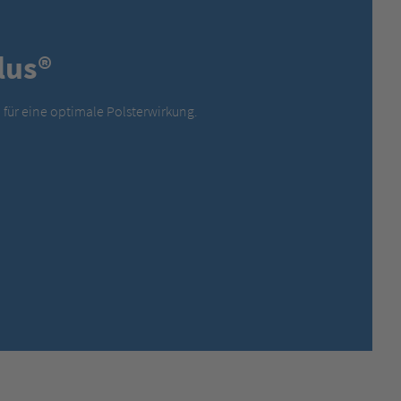
MEXICO,
SPANISH
MIDDLE EAST + AFRICA,
ENGLISH
lus®
NETHERLANDS,
DUTCH
POLANDS,
POLISH
SPAIN,
SPANISH
für eine optimale Polsterwirkung.
SWEDEN,
SWEDISH
SWITZERLAND,
FRENCH
SWITZERLAND,
GERMAN
TURKEY,
TURKISH
UNITED KINGDOM,
ENGLISH
UNITED STATES OF AMERICA,
ENGLISH