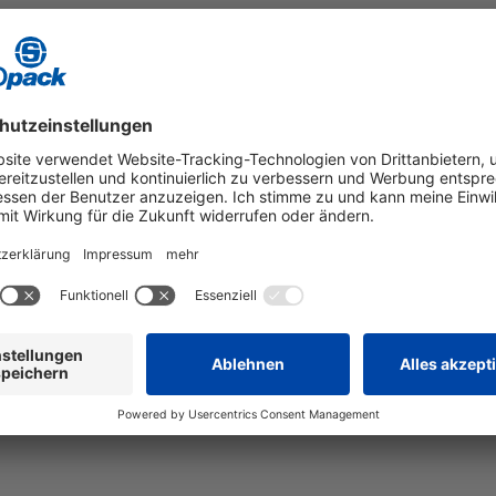
PAPIER
em Material
n
erselben
ömmliches Kraft-Papier
® Classic, PAPERplus®