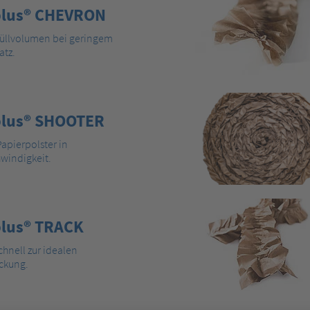
lus® CHEVRON
üllvolumen bei geringem
atz.
lus® SHOOTER
apierpolster in
windigkeit.
lus® TRACK
hnell zur idealen
ckung.