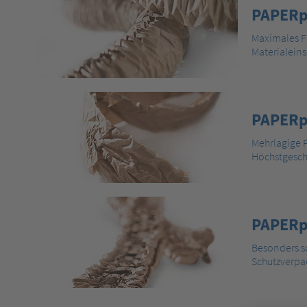
PAPERp
Maximales F
Materialeins
PAPERp
Mehrlagige P
Höchstgesch
PAPERp
Besonders sc
Schutzverpa