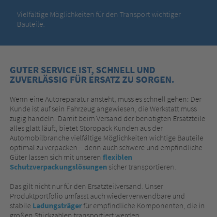
Vielfältige Möglichkeiten für den Transport wichtiger
Bauteile.
GUTER SERVICE IST, SCHNELL UND
ZUVERLÄSSIG FÜR ERSATZ ZU SORGEN.
Wenn eine Autoreparatur ansteht, muss es schnell gehen: Der
Kunde ist auf sein Fahrzeug angewiesen, die Werkstatt muss
zügig handeln. Damit beim Versand der benötigten Ersatzteile
alles glatt läuft, bietet Storopack Kunden aus der
Automobilbranche vielfältige Möglichkeiten wichtige Bauteile
optimal zu verpacken – denn auch schwere und empfindliche
Güter lassen sich mit unseren
flexiblen
Schutzverpackungslösungen
sicher transportieren.
Das gilt nicht nur für den Ersatzteilversand. Unser
Produktportfolio umfasst auch wiederverwendbare und
stabile
Ladungsträger
für empfindliche Komponenten, die in
großen Stückzahlen transportiert werden.