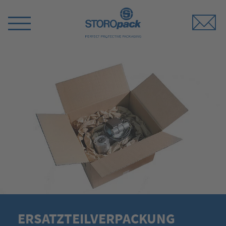
Storopack
Menü
umschalten
ERSATZTEILVERPACKUNG