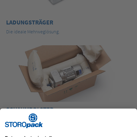
LADUNGSTRÄGER
Die ideale Mehrweglösung.
SCHAUMPOLSTER
Passgenaue Schutzverpackungslösung direkt am Packplatz.