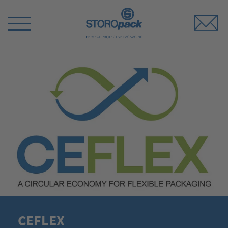
Storopack
Menü
umschalten
CEFLEX