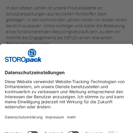
In den letzten Jahren ist unsere Produktpalette an
Schutzverpackungen aus recycelten Rohstoffen stark
gestiegen. In den kommenden Jahren wollen wir diesen Anteil
deutlich ausbauen. Umso wichtiger wird dabei die Bedeutung
eines funktionierenden Recyclingkreislaufs sein, zu dem wir
mithilfe des Engagements bei CEFLEX einen relevanten
Beitrag leisten können.
Weitere Informationen zu CEFLEX finden Sie unter:
www.ceflex.eu
Instagram
LinkedIn
Vimeo
YouTube
Glassdoor
Indeed
Kununu
Xing