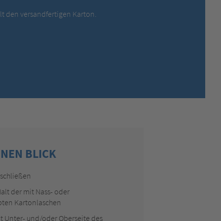
MEXICO,
SPANISH
elt den versandfertigen Karton.
MIDDLE EAST + AFRICA,
ENGLISH
NETHERLANDS,
DUTCH
POLANDS,
POLISH
SPAIN,
SPANISH
SWEDEN,
SWEDISH
SWITZERLAND,
FRENCH
SWITZERLAND,
GERMAN
TURKEY,
TURKISH
UNITED KINGDOM,
ENGLISH
UNITED STATES OF AMERICA,
ENGLISH
INEN BLICK
rschließen
Halt der mit Nass- oder
bten Kartonlaschen
ßt Unter- und/oder Oberseite des