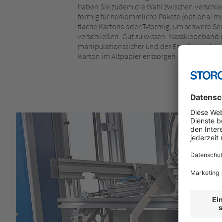
haben Sie zudem die Wahl zwischen verschie
förmig für herkömmliche Pakete (optional mit
flache Kartons oder T-förmig, um schwere S
verschließen. Gut zu wissen: Nassklebeband i
manipulationssicher und der Empfänger ka
Karton im Altpapier entsorgen.