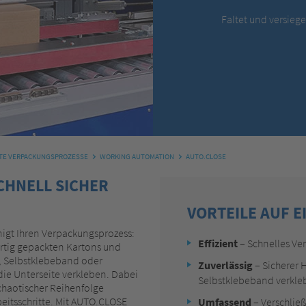
Faltet und versieg
RTE VERPACKUNGSPROZESSE
WORKING AUTOMATION
AUTO.CLOSE
CHNELL SICHER
VORTEILE AUF E
gt Ihren Verpackungsprozess:
Effizient
– Schnelles Ve
ertig gepackten Kartons und
d, Selbstklebeband oder
Zuverlässig
– Sicherer 
 die Unterseite verkleben. Dabei
Selbstklebeband verkle
chaotischer Reihenfolge
eitsschritte. Mit AUTO.CLOSE
Umfassend
– Verschlie