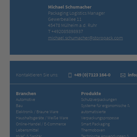
Michael Schumacher
Packaging Logistics Manager
Gewerbeallee 11
45478 Mülheim a.d. Ruhr
T +492085898937
michael.schumacher@storopack.com
Kontaktieren Sie uns:
+49 (0)7123 164-0
inf
Branchen
Produkte
Automotive
Schutzverpackungen
Bau
Systeme für ergonomische &
Elektronik / Braune Ware
automatisierte
Haushaltsgeräte / Weiße Ware
Verpackungsprozesse
Online-Handel / E-Commerce
Smart Packaging
Lebensmittel
Thermoboxen
HVAC & Sanitär
Technische Anwendungen &