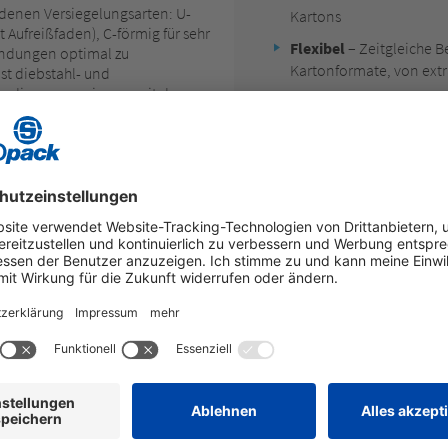
denen Versiegelungsarten: U-
Kartons
 Aufreißfaden), C-förmig für sehr
Flexibel
– Zeitgleiche B
endungen optimal zu
Kartonformate, von extra
st diebstahl- und
nn dieses gemeinsam mit dem
Individuell
– in der Wah
Position (U-, C- oder T-
praktischem Aufreißfade