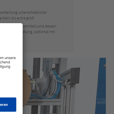
earbeitung unterschiedlicher
 klein bis extra groß
l des Verschlussmittels und dessen
förmige Versiegelung, optional mit
n)