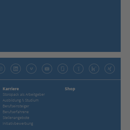
Instagram
LinkedIn
Vimeo
YouTube
Glassdoor
Indeed
Kununu
Xing
Karriere
Shop
Storopack als Arbeitgeber
Ausbildung & Studium
Berufseinsteiger
Berufserfahrene
Stellenangebote
Initiativbewerbung