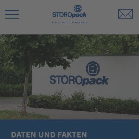
Storopack
Menü
umschalten
DATEN UND FAKTEN