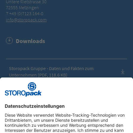
Untere Rietstrasse 30
72555 Metzingen
T +49 (0)7123 164-0
info@storopack.com
Downloads
Storopack Gruppe - Daten und Fakten zum
Unternehmen (PDF, 118.6 KB)
Instagram
LinkedIn
Vimeo