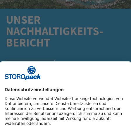
UNSER
NACHHALTIGKEITS-
BERICHT
MEHR ERFAHREN
Instagram
LinkedIn
Vimeo
YouTube
Glassdoor
Indeed