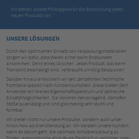
Wir stellen unsere Philosophie für die Entwicklung jedes
neuen Produkts vor.
UNSERE LÖSUNGEN
Durch den optimierten Einsatz von Verpackungsmaterialien
sorgen wir dafür, dass Waren sicher beim Endkunden
ankommen. Denn eines ist sicher: Jedes Produkt, das beim
Transport beschädigt wird, verbraucht unnötig Ressourcen.
Darüber hinaus entwickeln wir seit Jahrzehnten technische
Formteile speziell nach Kundenwünschen. Diese bieten dem
Anwender ein breites Eigenschaftsspektrum und zahlreiche
Einsatzmöglichkeiten. Sie isolieren hervorragend, dämpfen
Stöße zuverlässig und sind gleichzeitig sehr leicht und
formbar.
Wir bieten nicht nur unsere Produkte, sondern auch unser
Know-how als Dienstleistung an. Wir beraten unsere Kunden,
wenn es darum geht, die optimale Schutzverpackung zu
finden, ergonomische Abläufe am Packtisch zu gestalten oder