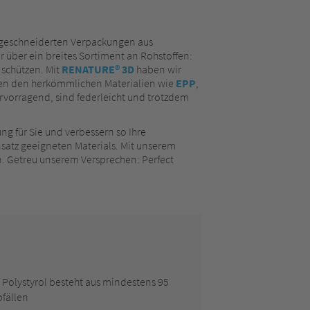
aßgeschneiderten Verpackungen aus
 über ein breites Sortiment an Rohstoffen:
 schützen. Mit
RENATURE® 3D
haben wir
chen den herkömmlichen Materialien wie
EPP
,
ervorragend, sind federleicht und trotzdem
ng für Sie und verbessern so Ihre
nsatz geeigneten Materials. Mit unserem
. Getreu unserem Versprechen: Perfect
 Polystyrol besteht aus mindestens 95
fällen