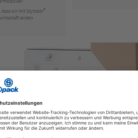
hermoboxen
®
, dass wir mit Styropor
wirtschaft leisten
®
b