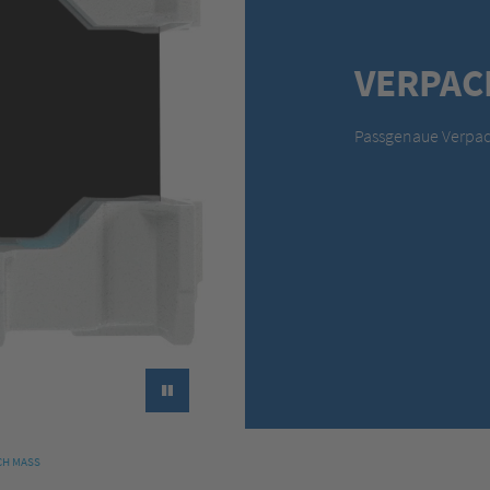
VERPAC
Passgenaue Verpack
►
H MASS