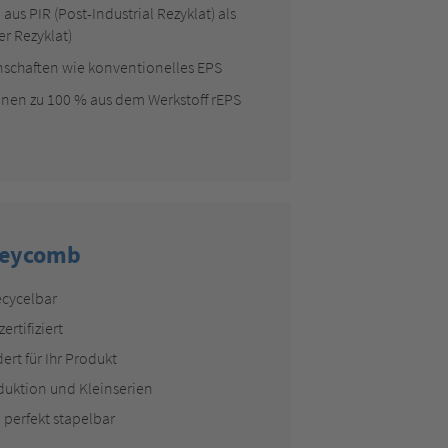
aus PIR (Post-Industrial Rezyklat) als
r Rezyklat)
nschaften wie konventionelles EPS
en zu 100 % aus dem Werkstoff rEPS
neycomb
ecycelbar
rtifiziert
rt für Ihr Produkt
duktion und Kleinserien
 perfekt stapelbar