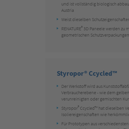
und ist vollständig biologisch abbaub
Austria
Weist dieselben Schutzeigenschafte
®
RENATURE
3D Paneele werden zu m
geometrischen Schutzverpackungen
Styropor® Ccycled™
Der Werkstoff wird aus Kunststoffabf
Verbraucherebene - wie dem gelben
verunreinigten oder gemischten Ku
®
Styropor
Ccycled™ hat dieselben V
Isoliereigenschaften wie herkömmli
Für Prototypen aus verschiedenste