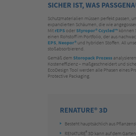
SICHER IST, WAS PASSGENAU
Schutzmaterialien müssen perfekt passen, u
expandierten Schäumen, die wie angegossen s
Mit
rEPS
oder
Styropor® Ccycled™
können S
einen Rohstoff im Portfolio, der aus nachw
EPS
,
Neopor®
und hybriden Stoffen. All uns
stoßabsorbierend.
Gemäß dem
Storopack Prozess
analysieren
Kosteneffizienz – maßgeschneidert und siche
EcoDesign Tool werden alle Phasen eines Pr
Protective Packaging.
RENATURE® 3D
Besteht hauptsächlich aus Pflanzens
®
RENATURE
3D kann auf dem Garte