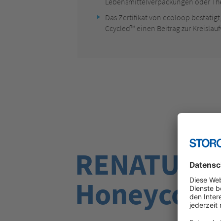
Lebensmittelverpackungen oder T
Das Zertifikat von ecoloop bestätigt
Ccycled™ einen Beitrag zur Kreislauf
RENATURE
Honeycom