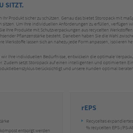
 SITZT.
m Ihr Produkt sicher zu schützen. Genau das bietet Storopack mit m
itzen. Um Ihre individuellen Anforderungen zu erfüllen, verfügen wir
ie Ihre Produkte mit Schutzverpackungen aus recycelten Werkstoffen
achsender Pflanzenstärke besteht. Daneben haben Sie die Wahl zwis
ere Werkstoffe lassen sich an nahezu jede Form anpassen, isolieren h
 wir Ihre individuellen Bedürfnisse, entwickeln die optimale Verpacku
r. Zudem setzt Storopack auf einen intelligenten und optimierten Ei
oduktlebenszyklus berücksichtigt und unsere Kunden optimal beraten
rEPS
tärke
Recyceltes expandiertes
% recycelten EPS-/PS-Ab
nkompost entsorgt werden