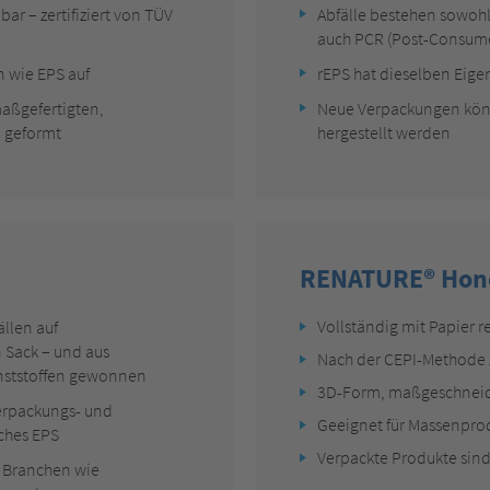
ar – zertifiziert von TÜV
Abfälle bestehen sowohl 
auch PCR (Post-Consume
n wie EPS auf
rEPS hat dieselben Eige
aßgefertigten,
Neue Verpackungen könn
 geformt
hergestellt werden
RENATURE® Ho
Vollständig mit Papier r
ällen auf
 Sack – und aus
Nach der CEPI-Methode ze
nststoffen gewonnen
3D-Form, maßgeschneide
erpackungs- und
Geeignet für Massenpro
ches EPS
Verpackte Produkte sind
n Branchen wie