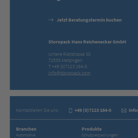
Jetzt Beratungstermin buchen
Storopack Hans Reichenecker GmbH
Untere Rietstrasse 30
72555 Metzingen
T +49 (0)7123 164-0
info@storopack.com
Kontaktieren Sie uns:
+49 (0)7123 164-0
inf
Branchen
Produkte
Automotive
Schutzverpackungen