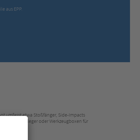
MEXICO,
SPANISH
le aus EPP.
MIDDLE EAST + AFRICA,
ENGLISH
NETHERLANDS,
DUTCH
POLANDS,
POLISH
SPAIN,
SPANISH
SWEDEN,
SWEDISH
SWITZERLAND,
FRENCH
SWITZERLAND,
GERMAN
TURKEY,
TURKISH
UNITED KINGDOM,
ENGLISH
UNITED STATES OF AMERICA,
ENGLISH
t umfasst etwa Stoßfänger, Side-Impacts
tützen, Sitzeinleger oder Werkzeugboxen für