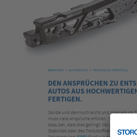
BRANCHEN
AUTOMOTIVE
TECHNISCHE FORMTEILE
DEN ANSPRÜCHEN ZU ENTS
AUTOS AUS HOCHWERTIGEN
FERTIGEN.
Solide und dennoch leicht und sparsam im Tr
muss viele Ansprüche erfüllen. Technische F
dazu bei, dass dies gelingt: Ob zur Verbesser
Stabilität oder des Treibstoffverbrauchs – u
Polypropylen (
EPP
) für die Automobilindustr