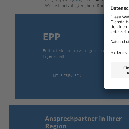
Widerstandsfähigkeit, hohe Rückstellfähigkei
EPP
Einbauteile mit hervorragender energieabsor
Eigenschaft.
MEHR ERFAHREN
Ansprechpartner in Ihrer
Region