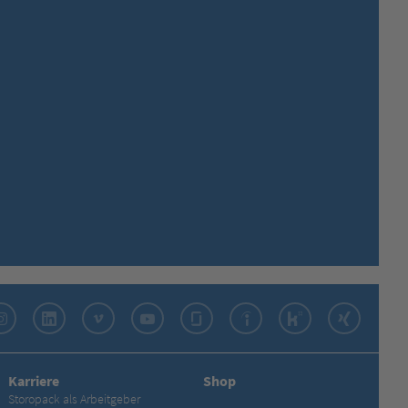
Instagram
LinkedIn
Vimeo
YouTube
Glassdoor
Indeed
Kununu
Xing
Karriere
Shop
Storopack als Arbeitgeber