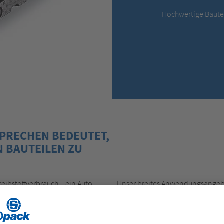
Hochwertige Bautei
PRECHEN BEDEUTET,
 BAUTEILEN ZU
eibstoffverbrauch – ein Auto
Unser breites Anwendungsangebo
ormteile von Storopack tragen
sowie Absorber, aber auch Kopfs
ung des Insassenschutzes, der
den Kofferraum und vieles mehr.
nsere Bauteile aus expandiertem
ie zeichnen sich durch ihre