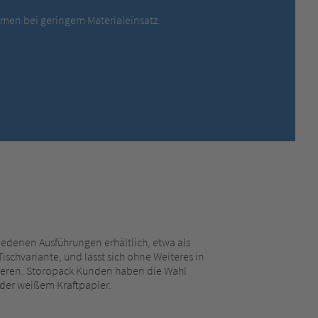
MEXICO,
SPANISH
men bei geringem Materialeinsatz.
MIDDLE EAST + AFRICA,
ENGLISH
NETHERLANDS,
DUTCH
POLANDS,
POLISH
SPAIN,
SPANISH
SWEDEN,
SWEDISH
SWITZERLAND,
FRENCH
SWITZERLAND,
GERMAN
TURKEY,
TURKISH
UNITED KINGDOM,
ENGLISH
UNITED STATES OF AMERICA,
ENGLISH
iedenen Ausführungen erhältlich, etwa als
ischvariante, und lässt sich ohne Weiteres in
ieren. Storopack Kunden haben die Wahl
der weißem Kraftpapier.