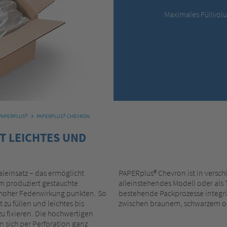
Maximales Füllvolu
PAPERPLUS®
PAPERPLUS® CHEVRON
T LEICHTES UND
leinsatz – das ermöglicht
PAPERplus® Chevron ist in versch
m produziert gestauchte
alleinstehendes Modell oder als T
hoher Federwirkung punkten. So
bestehende Packprozesse integr
zu füllen und leichtes bis
zwischen braunem, schwarzem o
u fixieren. Die hochwertigen
n sich per Perforation ganz