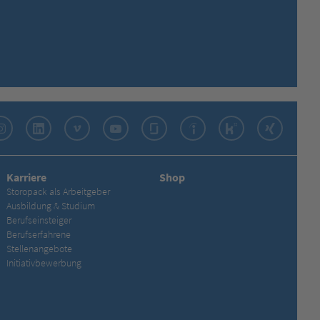
Instagram
LinkedIn
Vimeo
YouTube
Glassdoor
Indeed
Kununu
Xing
Karriere
Shop
Storopack als Arbeitgeber
Ausbildung & Studium
Berufseinsteiger
Berufserfahrene
Stellenangebote
Initiativbewerbung