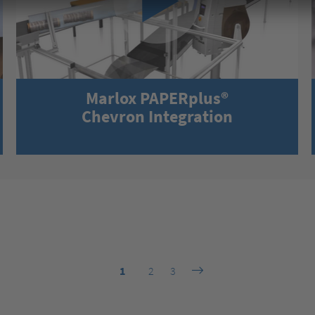
Marlox PAPERplus®
Chevron Integration
1
2
3