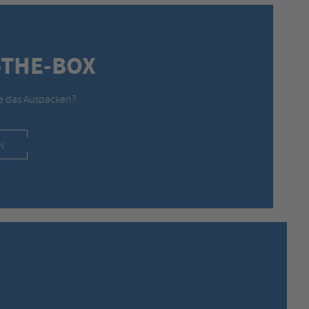
-THE-BOX
de das Auspacken?
N