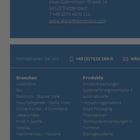
Assar-Gabrielsson-Strasse 16
63128 Dietzenbach
T +49 6074 4870 118
katja.lessig@storopack.com
Kontaktieren Sie uns:
+49 (0)7123 164-0
inf
Branchen
Produkte
Automotive
Schutzverpackungen
Bau
Systeme für ergonomische &
Elektronik / Braune Ware
automatisierte
Haushaltsgeräte / Weiße Ware
Verpackungsprozesse
Online-Handel / E-Commerce
Smart Packaging
Lebensmittel
Thermoboxen
HVAC & Sanitär
Technische Anwendungen &
Medical
Formteile
Maschinenbau / Industrie
Drainagesysteme