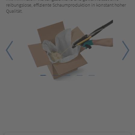
reibungslose, effiziente Schaumproduktion in konstant hoher
Qualität.
1
2
3
4
5