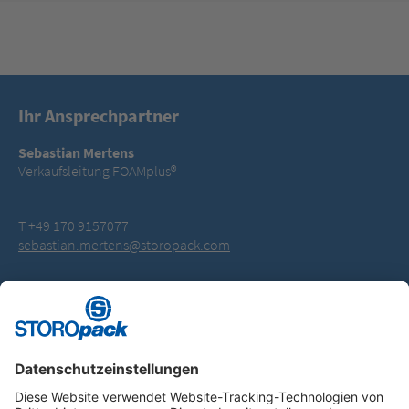
Ihr Ansprechpartner
Sebastian Mertens
Verkaufsleitung FOAMplus®
T +49 170 9157077
sebastian.mertens@storopack.com
Instagram
LinkedIn
Vimeo