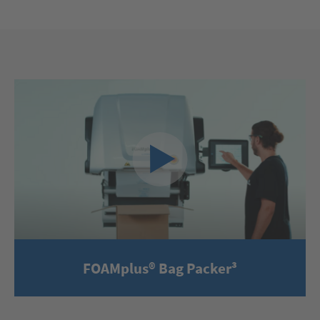
FOAMplus® Bag Packer³