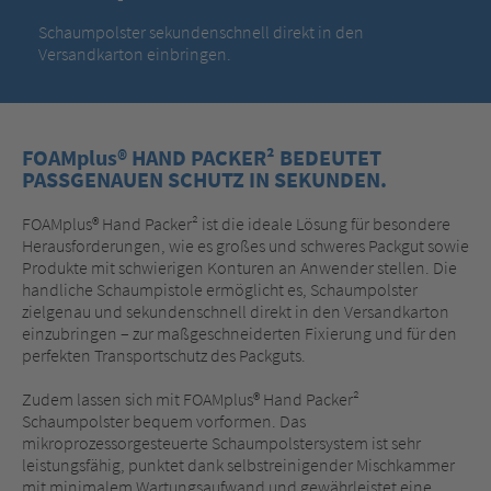
Schaumpolster sekundenschnell direkt in den
Versandkarton einbringen.
FOAMplus® HAND PACKER² BEDEUTET
PASSGENAUEN SCHUTZ IN SEKUNDEN.
FOAMplus® Hand Packer² ist die ideale Lösung für besondere
Herausforderungen, wie es großes und schweres Packgut sowie
Produkte mit schwierigen Konturen an Anwender stellen. Die
handliche Schaumpistole ermöglicht es, Schaumpolster
zielgenau und sekundenschnell direkt in den Versandkarton
einzubringen – zur maßgeschneiderten Fixierung und für den
perfekten Transportschutz des Packguts.
Zudem lassen sich mit FOAMplus® Hand Packer²
Schaumpolster bequem vorformen. Das
mikroprozessorgesteuerte Schaumpolstersystem ist sehr
leistungsfähig, punktet dank selbstreinigender Mischkammer
mit minimalem Wartungsaufwand und gewährleistet eine