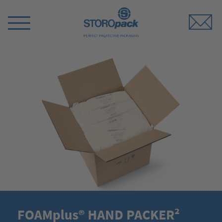
Storopack
Menü
umschalten
FOAMplus® HAND PACKER²