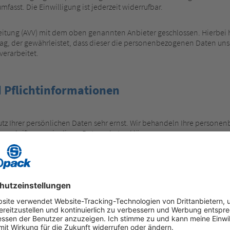
fasst. Die Einwilligung ist jederzeit widerrufbar.
eitung (AVV) mit dem oben genannten Anbieter geschlossen. Hierbei 
rag, der gewährleistet, dass dieser die personenbezogenen Daten un
erarbeitet.
 Pflichtinformationen
tz Ihrer persönlichen Daten sehr ernst. Wir behandeln Ihre persone
orschriften sowie dieser Datenschutzerklärung.
verschiedene personenbezogene Daten erhoben.
en Sie persönlich identifiziert werden können. Die vorliegende Dat
läutert auch, wie und zu welchem Zweck das geschieht. Wir weisen dar
ail) Sicherheitslücken aufweisen kann. Ein lückenloser Schutz der Dat
beitung auf dieser Website ist: