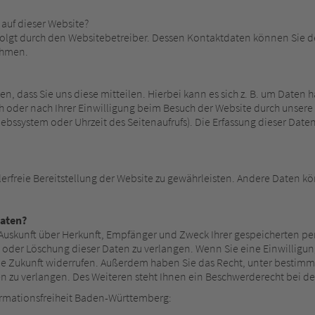
g auf dieser Website?
folgt durch den Websitebetreiber. Dessen Kontaktdaten können Sie d
nehmen.
 dass Sie uns diese mitteilen. Hierbei kann es sich z. B. um Daten h
der nach Ihrer Einwilligung beim Besuch der Website durch unsere I
iebssystem oder Uhrzeit des Seitenaufrufs). Die Erfassung dieser Date
lerfreie Bereitstellung der Website zu gewährleisten. Andere Daten k
Daten?
h Auskunft über Herkunft, Empfänger und Zweck Ihrer gespeicherten 
oder Löschung dieser Daten zu verlangen. Wenn Sie eine Einwilligung
r die Zukunft widerrufen. Außerdem haben Sie das Recht, unter besti
 zu verlangen. Des Weiteren steht Ihnen ein Beschwerderecht bei de
formationsfreiheit Baden-Württemberg: