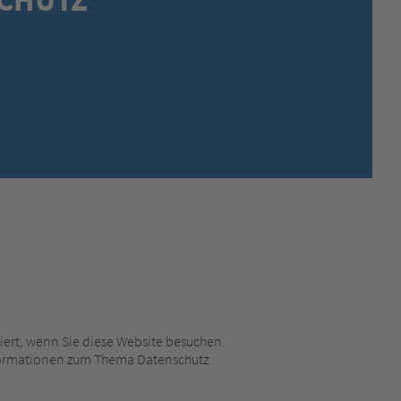
MEXICO,
SPANISH
MIDDLE EAST + AFRICA,
ENGLISH
NETHERLANDS,
DUTCH
POLANDS,
POLISH
SPAIN,
SPANISH
SWEDEN,
SWEDISH
SWITZERLAND,
FRENCH
SWITZERLAND,
GERMAN
TURKEY,
TURKISH
UNITED KINGDOM,
ENGLISH
UNITED STATES OF AMERICA,
ENGLISH
ert, wenn Sie diese Website besuchen.
Informationen zum Thema Datenschutz