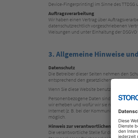
Device-Fingerprinting) im Sinne des TTDSG um
Auftragsverarbeitung
Wir haben einen Vertrag über Auftragsverarb
datenschutzrechtlich vorgeschriebenen Vert
Weisungen und unter Einhaltung der DSGVO v
3. Allgemeine Hinweise und
Datenschutz
Die Betreiber dieser Seiten nehmen den Schu
entsprechend den gesetzlichen Datenschutzv
Wenn Sie diese Website benutzen, werden 
Personenbezogene Daten sind Daten, mit den
wir erheben und wofür wir sie nutzen. Sie er
Internet (z. B. bei der Kommunikation per E-M
möglich.
Hinweis zur verantwortlichen Stelle
Die verantwortliche Stelle für die Datenverar