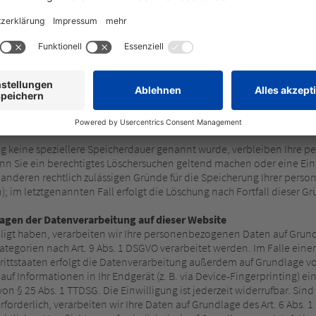
er juristische Person, die allein oder gemeinsam mit anderen über die
il-Adressen o. Ä.) entscheidet.
ng keine speziellere Speicherdauer genannt wurde, verbleiben Ihre p
enn Sie ein berechtigtes Löschersuchen geltend machen oder eine Ein
e anderen rechtlich zulässigen Gründe für die Speicherung Ihrer pers
; im letztgenannten Fall erfolgt die Löschung nach Fortfall dieser G
agen der Datenverarbeitung auf dieser Website
ligt haben, verarbeiten wir Ihre personenbezogenen Daten auf Grundlag
ategorien nach Art. 9 Abs. 1 DSGVO verarbeitet werden. Im Falle einer
tstaaten erfolgt die Datenverarbeitung außerdem auf Grundlage von Ar
uf Informationen in Ihr Endgerät (z. B. via Device-Fingerprinting) ein
n § 25 Abs. 1 TTDSG. Die Einwilligung ist jederzeit widerrufbar. Sind 
rderlich, verarbeiten wir Ihre Daten auf Grundlage des Art. 6 Abs. 1 