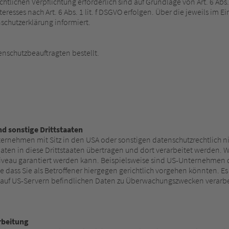
rechtlichen Verpflichtung erforderlich sind auf Grundlage von Art. 6 Ab
eresses nach Art. 6 Abs. 1 lit. f DSGVO erfolgen. Über die jeweils im 
nschutzerklärung informiert.
nschutzbeauftragten bestellt.
d sonstige Drittstaaten
nehmen mit Sitz in den USA oder sonstigen datenschutzrechtlich nic
ten in diese Drittstaaten übertragen und dort verarbeitet werden. Wi
niveau garantiert werden kann. Beispielsweise sind US-Unternehmen
dass Sie als Betroffener hiergegen gerichtlich vorgehen könnten. E
e auf US-Servern befindlichen Daten zu Überwachungszwecken verarbe
rbeitung