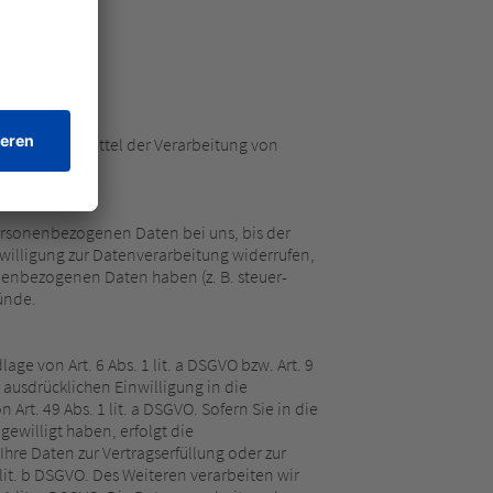
 Zwecke und Mittel der Verarbeitung von
ersonenbezogenen Daten bei uns, bis der
willigung zur Datenverarbeitung widerrufen,
onenbezogenen Daten haben (z. B. steuer-
ründe.
e von Art. 6 Abs. 1 lit. a DSGVO bzw. Art. 9
 ausdrücklichen Einwilligung in die
t. 49 Abs. 1 lit. a DSGVO. Sofern Sie in die
gewilligt haben, erfolgt die
Ihre Daten zur Vertragserfüllung oder zur
lit. b DSGVO. Des Weiteren verarbeiten wir