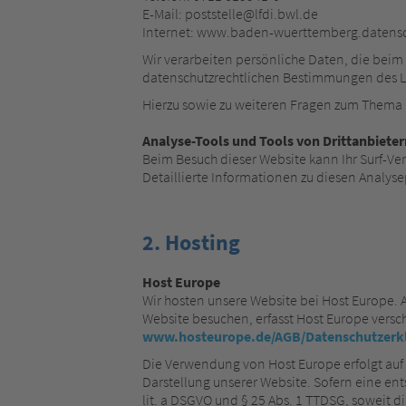
E-Mail: poststelle@lfdi.bwl.de
Internet: www.baden-wuerttemberg.datens
Wir verarbeiten persönliche Daten, die be
datenschutzrechtlichen Bestimmungen des Lan
Hierzu sowie zu weiteren Fragen zum Thema 
Analyse-Tools und Tools von Drittanbieter
Beim Besuch dieser Website kann Ihr Surf-V
Detaillierte Informationen zu diesen Analy
2. Hosting
Host Europe
Wir hosten unsere Website bei Host Europe. 
Website besuchen, erfasst Host Europe versch
www.hosteurope.de/AGB/Datenschutzerk
Die Verwendung von Host Europe erfolgt auf G
Darstellung unserer Website. Sofern eine ent
lit. a DSGVO und § 25 Abs. 1 TTDSG, soweit d