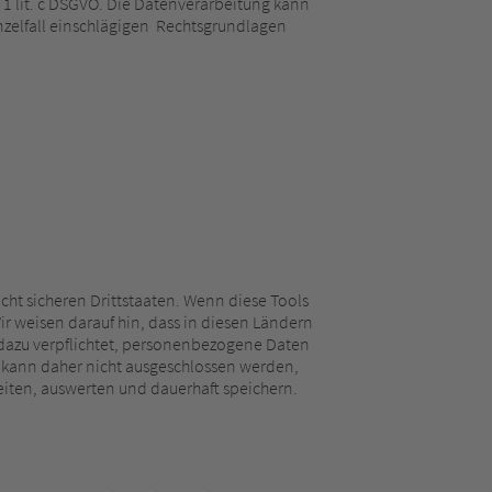
s. 1 lit. c DSGVO. Die Datenverarbeitung kann
Einzelfall einschlägigen Rechtsgrundlagen
ht sicheren Drittstaaten. Wenn diese Tools
r weisen darauf hin, dass in diesen Ländern
 dazu verpflichtet, personenbezogene Daten
s kann daher nicht ausgeschlossen werden,
iten, auswerten und dauerhaft speichern.