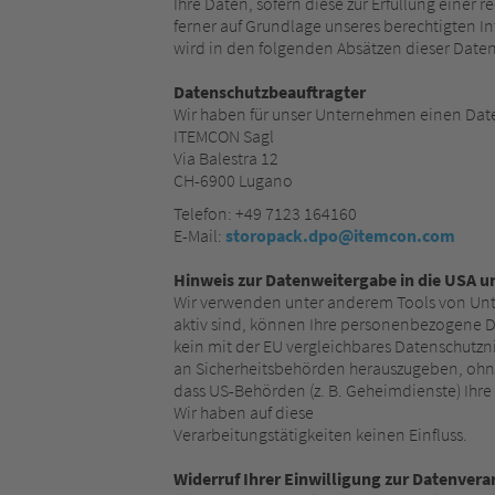
Ihre Daten, sofern diese zur Erfüllung einer 
ferner auf Grundlage unseres berechtigten Int
wird in den folgenden Absätzen dieser Date
Datenschutzbeauftragter
Wir haben für unser Unternehmen einen Date
ITEMCON Sagl
Via Balestra 12
CH-6900 Lugano
Telefon: +49 7123 164160
E-Mail:
storopack.dpo@itemcon.com
Hinweis zur Datenweitergabe in die USA un
Wir verwenden unter anderem Tools von Unter
aktiv sind, können Ihre personenbezogene Da
kein mit der EU vergleichbares Datenschutz
an Sicherheitsbehörden herauszugeben, ohne 
dass US-Behörden (z. B. Geheimdienste) Ihr
Wir haben auf diese
Verarbeitungstätigkeiten keinen Einfluss.
Widerruf Ihrer Einwilligung zur Datenvera