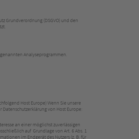
hutz Grundverordnung (DSGVO) und den
zt.
it sogenannten Analyseprogrammen.
achfolgend Host Europe) Wenn Sie unsere
der Datenschutzerklärung von Host Europe:
teresse an einer möglichst zuverlässigen
schließlich auf Grundlage von Art. 6 Abs. 1
mationen im Endgerät des Nutzers (z. B. für