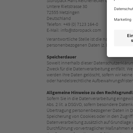
Storopack Hans Reichenecker GmbH
Untere Rietstrasse 30
72555 Metzingen
Deutschland
Telefon: +49 (0) 7123 164-0
E-Mail: info@storopack.com
Verantwortliche Stelle ist die natürliche od
personenbezogenen Daten (z. B. Namen, E-Ma
Speicherdauer
Soweit innerhalb dieser Datenschutzerkläru
Zweck für die Datenverarbeitung entfällt. W
werden Ihre Daten gelöscht, sofern wir kein
oder handelsrechtliche Aufbewahrungsfristen)
Allgemeine Hinweise zu den Rechtsgrundl
Sofern Sie in die Datenverarbeitung eingewil
Abs. 2 lit. a DSGVO, sofern besondere Datenk
Übertragung personenbezogener Daten in Drit
Speicherung von Cookies oder in den Zugriff a
Datenverarbeitung zusätzlich auf Grundlage vo
Durchführung vorvertraglicher Maßnahmen erfo