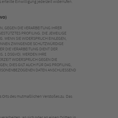
erteilte Einwilligung jederzeit widerrufen.
GVO)
EN, GEGEN DIE VERARBEITUNG IHRER
STÜTZTES PROFILING. DIE JEWEILIGE
G. WENN SIE WIDERSPRUCH EINLEGEN,
 KÖNNEN ZWINGENDE SCHUTZWÜRDIGE
ER DIE VERARBEITUNG DIENT DER
. 1 DSGVO). WERDEN IHRE
ERZEIT WIDERSPRUCH GEGEN DIE
; DIES GILT AUCH FÜR DAS PROFILING,
PERSONENBEZOGENEN DATEN ANSCHLIESSEND
es Orts des mutmaßlichen Verstoßes zu. Das
 verarbeiten, an sich oder an einen Dritten in