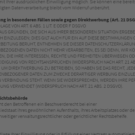
t Ihrer ausdrücklichen Einwilligung möglich. Sie können eine bereits 
olgten Datenverarbeitung bleibt vom Widerruf unberührt.
ng in besonderen Fällen sowie gegen Direktwerbung (Art. 21 DS
E VON ART. 6 ABS. 1 LIT. E ODER F DSGVO
, AUS GRÜNDEN, DIE SICH AUS IHRER BESONDEREN SITUATION ERGEB
INZULEGEN; DIES GILT AUCH FÜR EIN AUF DIESE BESTIMMUNGEN GE
RBEITUNG BERUHT, ENTNEHMEN SIE DIESER DATENSCHUTZERKLÄRUN
BEZOGENEN DATEN NICHT MEHR VERARBEITEN, ES SEI DENN, WIR
N, DIE IHRE INTERESSEN, RECHTE UND FREIHEITEN ÜBERWIEGEN OD
DIGUNG VON RECHTSANSPRÜCHEN (WIDERSPRUCH NACH ART. 21 ABS
UM DIREKTWERBUNG ZU BETREIBEN, SO HABEN SIE DAS RECHT, JED
NBEZOGENER DATEN ZUM ZWECKE DERARTIGER WERBUNG EINZULEGEN
IN VERBINDUNG STEHT. WENN SIE WIDERSPRECHEN, WERDEN IHRE 
NG VERWENDET (WIDERSPRUCH NACH ART. 21 ABS. 2 DSGVO).
sichtsbehörde
ht den Betroffenen ein Beschwerderecht bei einer
iedstaat ihres gewöhnlichen Aufenthalts, ihres Arbeitsplatzes oder d
eitiger verwaltungsrechtlicher oder gerichtlicher Rechtsbehelfe.
lage Ihrer Einwilligung oder in Erfüllung eines Vertrags automatisiert