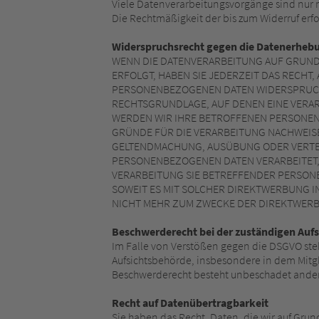
Viele Datenverarbeitungsvorgänge sind nur mi
Die Rechtmäßigkeit der bis zum Widerruf erf
Widerspruchsrecht gegen die Datenerhebu
WENN DIE DATENVERARBEITUNG AUF GRUNDLAG
ERFOLGT, HABEN SIE JEDERZEIT DAS RECHT
PERSONENBEZOGENEN DATEN WIDERSPRUCH E
RECHTSGRUNDLAGE, AUF DENEN EINE VERA
WERDEN WIR IHRE BETROFFENEN PERSONEN
GRÜNDE FÜR DIE VERARBEITUNG NACHWEISE
GELTENDMACHUNG, AUSÜBUNG ODER VERTEI
PERSONENBEZOGENEN DATEN VERARBEITET, 
VERARBEITUNG SIE BETREFFENDER PERSONE
SOWEIT ES MIT SOLCHER DIREKTWERBUNG 
NICHT MEHR ZUM ZWECKE DER DIREKTWERBU
Beschwerderecht bei der zuständigen Auf
Im Falle von Verstößen gegen die DSGVO ste
Aufsichtsbehörde, insbesondere in dem Mitgl
Beschwerderecht besteht unbeschadet anderw
Recht auf Datenübertragbarkeit
Sie haben das Recht, Daten, die wir auf Grund