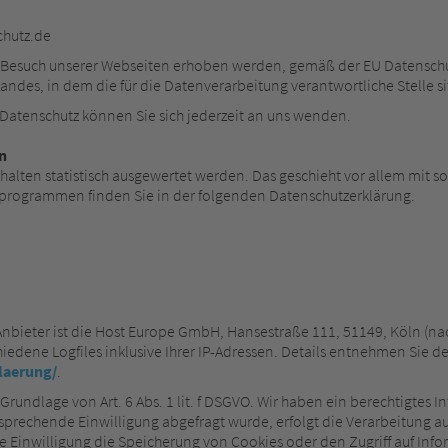
chutz.de
im Besuch unserer Webseiten erhoben werden, gemäß der EU Datensc
des, in dem die für die Datenverarbeitung verantwortliche Stelle sit
Datenschutz können Sie sich jederzeit an uns wenden.
n
erhalten statistisch ausgewertet werden. Das geschieht vor allem m
seprogrammen finden Sie in der folgenden Datenschutzerklärung.
Anbieter ist die Host Europe GmbH, Hansestraße 111, 51149, Köln (n
iedene Logfiles inklusive Ihrer IP-Adressen. Details entnehmen Sie 
laerung/
.
rundlage von Art. 6 Abs. 1 lit. f DSGVO. Wir haben ein berechtigtes In
sprechende Einwilligung abgefragt wurde, erfolgt die Verarbeitung aus
ie Einwilligung die Speicherung von Cookies oder den Zugriff auf Infor