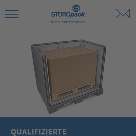
Storopack
Menü
umschalten
QUALIFIZIERTE