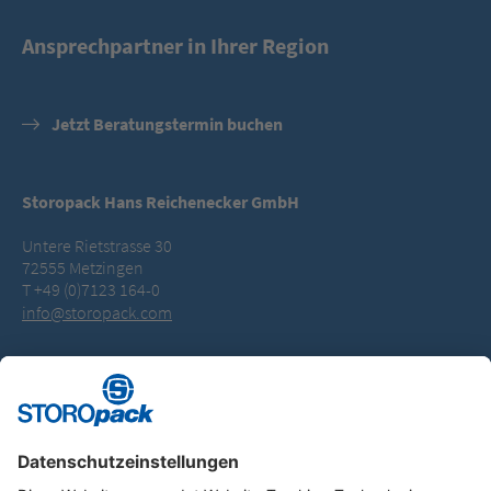
Ansprechpartner in Ihrer Region
Jetzt Beratungstermin buchen
Storopack Hans Reichenecker GmbH
Untere Rietstrasse 30
72555 Metzingen
T +49 (0)7123 164-0
info@storopack.com