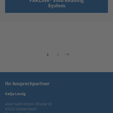
PAKLINK® Void Reading
System
1
2
Ihr Ansprechpartner
Katja Lessig
Assar-Gabrielsson-Strasse 16
63128 Dietzenbach