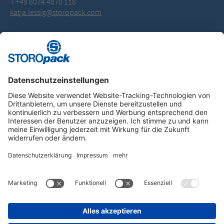
T +49 6074 4870 118
katja.lessig@storopack.com
Instagram
LinkedIn
Vimeo
YouTube
Glassdoor
Indeed
Kununu
Xing
IMPRESSUM
ALLGEMEINE GESCHÄFTS­BEDINGUNGEN