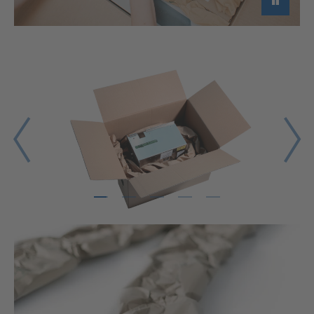
►
1
2
3
4
5