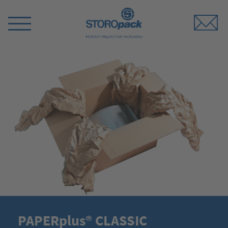
Storopack
Menü
umschalten
PAPERplus® CLASSIC