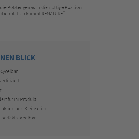
e Polster genau in die richtige Position
®
onwabenplatten kommt RENATURE
INEN BLICK
ecycelbar
rtifiziert
en
rt für Ihr Produkt
duktion und Kleinserien
 perfekt stapelbar