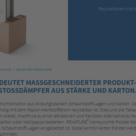
Recycelbarer und z
H MASS
RENATURE® HONEYCOMB
EDEUTET MASSGESCHNEIDERTER PRODUKT
STOSSDÄMPFER AUS STÄRKE UND KARTON
Kombination aus leistungsstarken Schaumstoff-Lagen und Karton. Der 
ig mit dem Papier-Wertstoffstrom recycelbar ist. Dies und die Tatsa
ietet, macht sie zu einer attraktiven und flexiblen Alternative zu
®
s Karton oder Wellpappe bestehen. RENATURE
Honeycomb-Polster be
ten Schaumstoff-Lagen eingebettet ist. Diese kombinierten Polster 
schnitten.