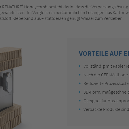
®
on RENATURE
Honeycomb besteht darin, dass die Verpackungslösung di
 gewährleisten. Im Vergleich zu herkömmlichen Lösungen aus Kart
stoff-Klebeband aus – stattdessen genügt Wasser zum Verkleben.
VORTEILE AUF E
Vollständig mit Papier r
Nach der CEPI-Methode ze
Reduzierte Prozesskost
3D-Form, maßgeschneide
Geeignet für Massenpro
Verpackte Produkte sind