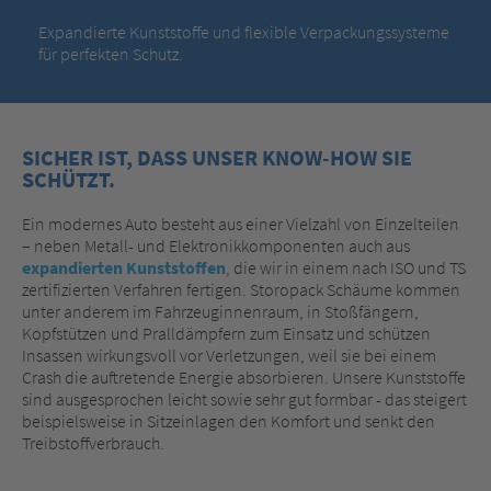
Expandierte Kunststoffe und flexible Verpackungssysteme
für perfekten Schutz.
SICHER IST, DASS UNSER KNOW-HOW SIE
SCHÜTZT.
Ein modernes Auto besteht aus einer Vielzahl von Einzelteilen
– neben Metall- und Elektronikkomponenten auch aus
expandierten Kunststoffen
, die wir in einem nach ISO und TS
zertifizierten Verfahren fertigen. Storopack Schäume kommen
unter anderem im Fahrzeuginnenraum, in Stoßfängern,
Kopfstützen und Pralldämpfern zum Einsatz und schützen
Insassen wirkungsvoll vor Verletzungen, weil sie bei einem
Crash die auftretende Energie absorbieren. Unsere Kunststoffe
sind ausgesprochen leicht sowie sehr gut formbar - das steigert
beispielsweise in Sitzeinlagen den Komfort und senkt den
Treibstoffverbrauch.