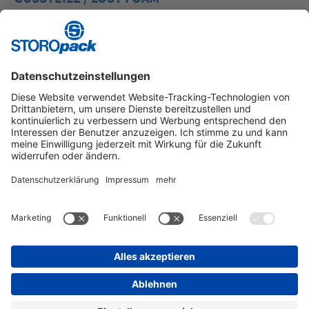
Filigrane EPS-Modelle für das innovative
Vollformgießverfahren.
Instagram
LinkedIn
Vimeo
YouTube
Glassdoor
Indeed
Kununu
Xing
IMPRESSUM
ALLGEMEINE GESCHÄFTS­BEDINGUNGEN
DATENSCHUTZ