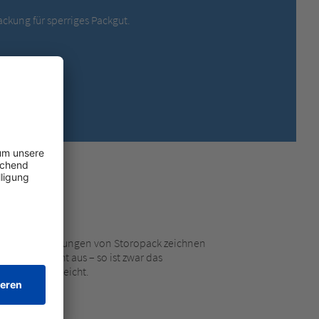
MEXICO,
SPANISH
ackung für sperriges Packgut.
MIDDLE EAST + AFRICA,
ENGLISH
NETHERLANDS,
DUTCH
POLANDS,
POLISH
SPAIN,
SPANISH
SWEDEN,
SWEDISH
SWITZERLAND,
FRENCH
SWITZERLAND,
GERMAN
TURKEY,
TURKISH
UNITED KINGDOM,
ENGLISH
UNITED STATES OF AMERICA,
ENGLISH
tzverpackungslösungen von Storopack zeichnen
s Eigengewicht aus – so ist zwar das
g aber federleicht.