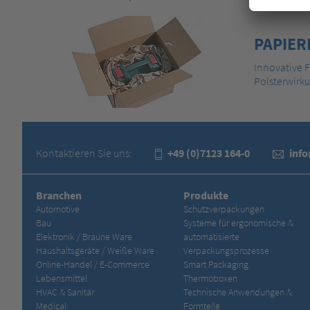
PAPIER
Innovative 
Polsterwirk
Kontaktieren Sie uns:
+49 (0)7123 164-0
inf
Branchen
Produkte
Automotive
Schutzverpackungen
Bau
Systeme für ergonomische &
Elektronik / Braune Ware
automatisierte
Haushaltsgeräte / Weiße Ware
Verpackungsprozesse
Online-Handel / E-Commerce
Smart Packaging
Lebensmittel
Thermoboxen
HVAC & Sanitär
Technische Anwendungen &
Medical
Formteile