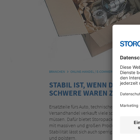
BRANCHEN
ONLINE-HANDEL / E-COMMERCE
SCHWERE G
STABIL IST, WENN DIE VE
SCHWERE WAREN ZUVERLÄS
Ersatzteile fürs Auto, technische Bauteile, C
Versandhandel verkauft viele schwere Güter, 
müssen. Dafür bietet Storopack
Schutzverp
mit massiven und großen Produkten aufneh
Stabilität lässt sich auch sperriges Packgut s
und polstern.