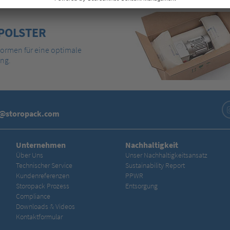
POLSTER
Formen für eine optimale
ung.
o@storopack.com
Unternehmen
Nachhaltigkeit
Über Uns
Unser Nachhaltigkeitsansatz
Technischer Service
Sustainability Report
Kundenreferenzen
PPWR
Storopack Prozess
Entsorgung
Compliance
Downloads & Videos
Kontaktformular