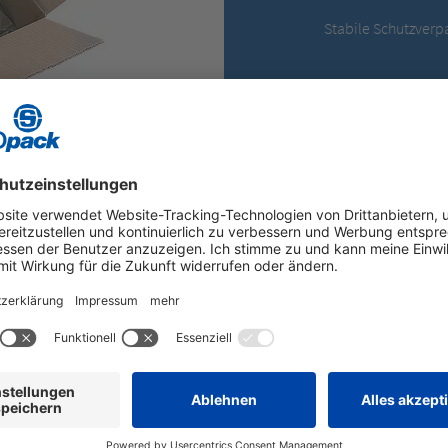
Stabile Schutzverp
ÜTER
RPACKUNG AUCH
SIG SCHÜTZT.
omputer – der Internet- und
Ein weiterer Vorteil: Alle Schu
die sicher transportiert werden
sich durch ein besonders geringe
ackungslösungen
, die es auch
Versandgut schwer, die Verpackun
men können: Dank ihrer hohen
icher im Versandkarton fixieren