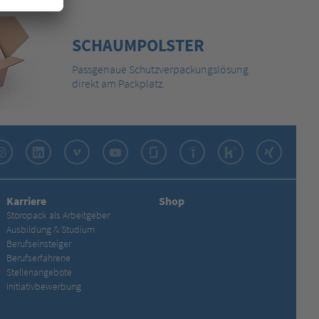
SCHAUMPOLSTER
Passgenaue Schutzverpackungslösung
direkt am Packplatz.
Instagram
LinkedIn
Vimeo
YouTube
Glassdoor
Indeed
Kununu
Xing
Karriere
Shop
Storopack als Arbeitgeber
Ausbildung & Studium
Berufseinsteiger
Berufserfahrene
Stellenangebote
Initiativbewerbung