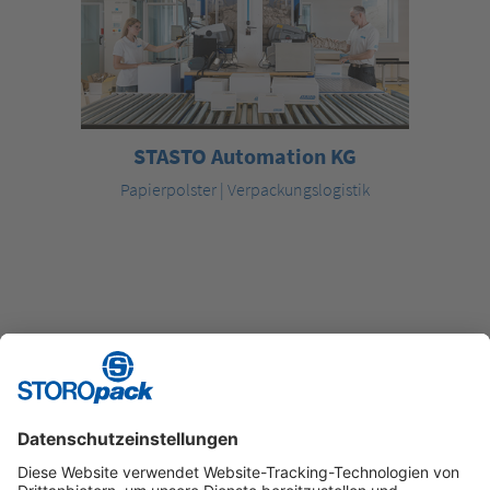
STASTO Automation KG
Papierpolster | Verpackungslogistik
1
2
3
4
5
Instagram
LinkedIn
Vimeo