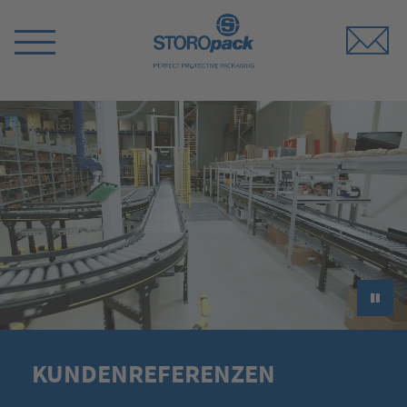
Storopack
Menü
umschalten
►
KUNDENREFERENZEN