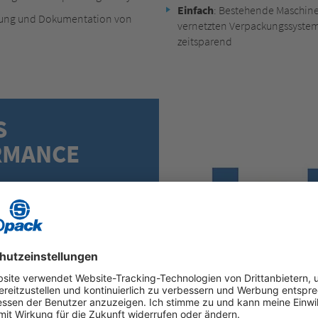
Einfach
: Bestehende Maschin
ichung und Dokumentation von
vernetzten Verpackungssystem
zeitsparend
S
RMANCE
sten Sie die
blick.