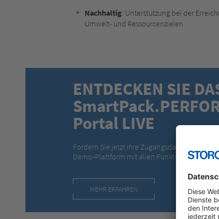
Nachhaltig
: Unterstützung bei der Erre
Umwelt- und Ressourcenzielen
ENTDECKEN SIE DA
SmartPack.PERFO
Portal LIVE
Fordern Sie jetzt Ihre Zugangsdaten an und te
Demo‑Plattform mit allen Funktionen im Über
MEHR ERFAHREN