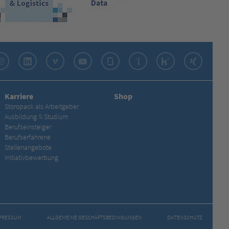
Instagram
LinkedIn
Vimeo
YouTube
Glassdoor
Indeed
Kununu
Xing
Karriere
Shop
Storopack als Arbeitgeber
Ausbildung & Studium
Berufseinsteiger
Berufserfahrene
Stellenangebote
Initiativbewerbung
PRESSUM
ALLGEMEINE GESCHÄFTS­BEDINGUNGEN
DATENSCHUTZ