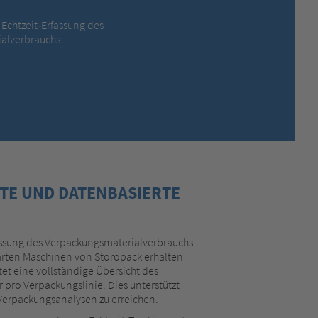
MEXICO,
SPANISH
 Echtzeit‑Erfassung des
MIDDLE EAST + AFRICA,
ENGLISH
alverbrauchs.
NETHERLANDS,
DUTCH
POLANDS,
POLISH
SPAIN,
SPANISH
SWEDEN,
SWEDISH
SWITZERLAND,
FRENCH
SWITZERLAND,
GERMAN
TURKEY,
TURKISH
UNITED KINGDOM,
ENGLISH
ZTE UND DATENBASIERTE
UNITED STATES OF AMERICA,
ENGLISH
assung des Verpackungsmaterialverbrauchs
marten Maschinen von Storopack erhalten
et eine vollständige Übersicht des
 pro Verpackungslinie. Dies unterstützt
Verpackungsanalysen zu erreichen.