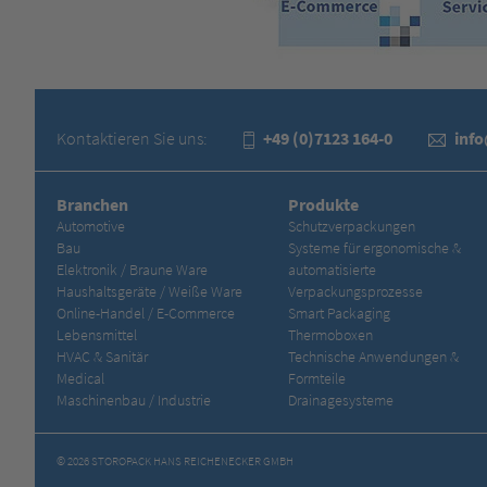
Kontaktieren Sie uns:
+49 (0)7123 164-0
inf
Branchen
Produkte
Automotive
Schutzverpackungen
Bau
Systeme für ergonomische &
Elektronik / Braune Ware
automatisierte
Haushaltsgeräte / Weiße Ware
Verpackungsprozesse
Online-Handel / E-Commerce
Smart Packaging
Lebensmittel
Thermoboxen
HVAC & Sanitär
Technische Anwendungen &
Medical
Formteile
Maschinenbau / Industrie
Drainagesysteme
© 2026 STOROPACK HANS REICHENECKER GMBH