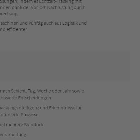
sungen, indem es Echtzeit‑Tracking mit
können dank der Vor-Ort-Nachrüstung durch
brechung.
aschinen und künftig auch aus Logistik und
d effizienter.
 nach Schicht, Tag, Woche oder Jahr sowie
enbasierte Entscheidungen
packungsintelligenz und Erkenntnisse für
ptimierte Prozesse
 auf mehrere Standorte
Verarbeitung