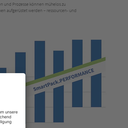
en und Prozesse können mühelos zu
en aufgerüstet werden – ressourcen- und