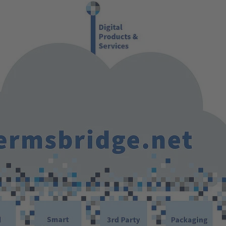
Wir benötigen Ihre Zustimmung, um den
YouTube Video-Service zu laden!
Wir verwenden einen Service eines Drittanbieters, um
Videoinhalte einzubetten. Dieser Service kann Daten zu
Ihren Aktivitäten sammeln. Bitte lesen Sie die Details
durch und stimmen Sie der Nutzung des Service zu, um
dieses Video anzusehen.
Mehr Informationen
Akzeptieren
powered by
Usercentrics Consent Management Platform