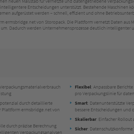
nen neuen Maßstab für vernetzte und datengetriebene Verpackungslö
o intelligentere Entscheidungen unterstützt. Bestehende Maschinen 
emen aufgerüstet werden – schnell, effizient und ohne Betriebsunter
m ermsbridge.net von Storopack. Die Plattform vernetzt Daten aus M
n um. Dadurch werden Unternehmensprozesse deutlich intelligenter un
n Verpackungsmaterialverbrauch
Flexibel
: Anpassbare Berichte
istung
pro Verpackungslinie für dat
potenzial durch detaillierte
Smart
: Datenunterstützte Ver
r Plattform ermsbridge.net von
bessere Entscheidungen und o
Skalierbar
: Einfacher Rollout
olle durch präzise Berechnung
Sicher
: Datenschutzkonforme 
telligenten Verpackungsanalysen