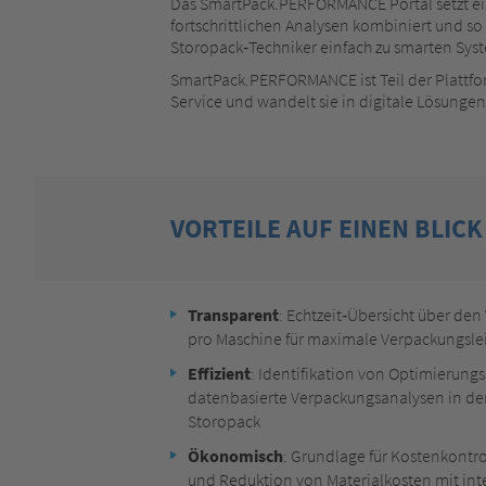
Das SmartPack.PERFORMANCE Portal setzt ei
fortschrittlichen Analysen kombiniert und s
Storopack‑Techniker einfach zu smarten Syst
SmartPack.PERFORMANCE ist Teil der Plattfor
Service und wandelt sie in digitale Lösunge
VORTEILE AUF EINEN BLICK
Transparent
: Echtzeit‑Übersicht über de
pro Maschine für maximale Verpackungsle
Effizient
: Identifikation von Optimierungs
datenbasierte Verpackungsanalysen in de
Storopack
Ökonomisch
: Grundlage für Kostenkontr
und Reduktion von Materialkosten mit in