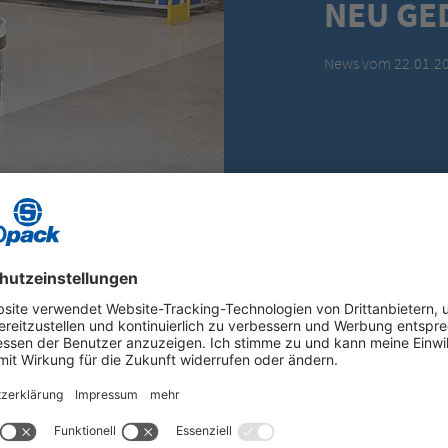
NEU GE
News vom 22.01.2
ISIERTE VERPACKUNGSPROZESSE NEU GEDACHT
der LogiMAT 2026 zukunftsweisende Lösung
 Intralogistik
ert auf der LogiMAT 2026 in Stuttgart innovative Lösungen für die Ve
tzverpackungsspezialist, wie Unternehmen ihre Verpackungsprozesse au
önnen. Unter dem Messemotto „Passion for Details“ veranschaulicht
ralogistik im Detail ablaufen und welche Produktivitätsvorteile sich 
nte Systeme