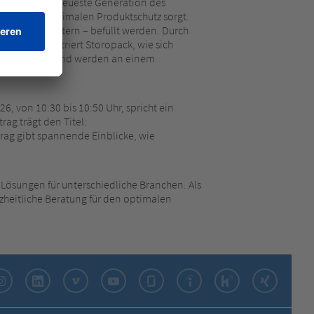
sentiert die neueste Generation des
ienz sowie optimalen Produktschutz sorgt.
® Papierpolstern – befüllt werden. Durch
dem demonstriert Storopack, wie sich
ttelbar bereit und werden an einem
, von 10:30 bis 10:50 Uhr, spricht ein
ag trägt den Titel:
rag gibt spannende Einblicke, wie
Lösungen für unterschiedliche Branchen. Als
heitliche Beratung für den optimalen
Instagram
LinkedIn
Vimeo
YouTube
Glassdoor
Indeed
Kununu
Xing