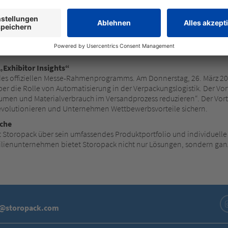
 anderem auf vollautomatisierten Verpackungslösungen. Storopack prä
ung, die Verpackungsprozesse revolutioniert und für maximale Effiz
it der optimalen Menge an Verpackungsmaterial – wie etwa PAPERplus
e Prozesse werden Verpackungsbereiche so nachhaltig optimiert. Zu
 lassen: Mit den AIRplus® Luftkissensystemen stehen Luftpolster unmi
racht.
Exhibitor Insights“
 des offiziellen Messe-Rahmenprogramms. Am Donnerstag, 26. März 2026
r die Rolle von Automatisierung in der Verpackungslogistik. Der Vortr
lumen und Materialverbrauch im Versandprozess reduzieren“. Der Vort
evolutionieren und Unternehmen Wettbewerbsvorteile sichern.
nche
Storopack über sein umfassendes Produktportfolio und individuelle 
ilienunternehmen bietet Storopack nicht nur Lösungen, sondern ganz
o@storopack.com