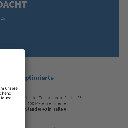
DACHT
MEXICO,
SPANISH
MIDDLE EAST + AFRICA,
ENGLISH
026
NETHERLANDS,
DUTCH
POLANDS,
POLISH
SPAIN,
SPANISH
SWEDEN,
SWEDISH
SWITZERLAND,
FRENCH
SWITZERLAND,
GERMAN
TURKEY,
TURKISH
UNITED KINGDOM,
ENGLISH
en für optimierte
UNITED STATES OF AMERICA,
ENGLISH
rpackungslogistik der Zukunft. Vom
24. bis 26.
f den letzten 100 Metern effizienter,
 Storopack am
Stand 6F40 in Halle 6
daraus ergeben.