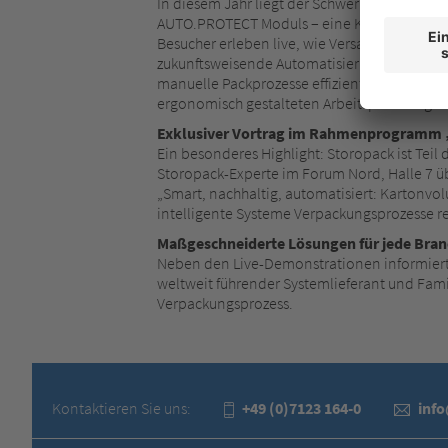
In diesem Jahr liegt der Schwerpunkt unter
AUTO.PROTECT Moduls – eine KI-gestützte Lös
Besucher erleben live, wie Versandkartons m
zukunftsweisende Automatisierung und smart
manuelle Packprozesse effizienter gestalten
ergonomisch gestalteten Arbeitsplatz eingeb
Exklusiver Vortrag im Rahmenprogramm „
Ein besonderes Highlight: Storopack ist Teil
Storopack-Experte im Forum Nord, Halle 7 übe
„Smart, nachhaltig, automatisiert: Kartonvo
intelligente Systeme Verpackungsprozesse r
Maßgeschneiderte Lösungen für jede Bra
Neben den Live-Demonstrationen informiert 
weltweit führender Systemlieferant und Fam
Verpackungsprozess.
Kontaktieren Sie uns:
+49 (0)7123 164-0
inf