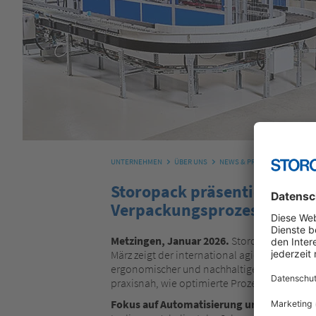
UNTERNEHMEN
ÜBER UNS
NEWS & PRESSE
AUTOMAT
Storopack präsentiert auf 
Verpackungsprozesse in der
Metzingen, Januar 2026.
Storopack präsenti
März zeigt der international agierende Schu
ergonomischer und nachhaltiger gestalten k
praxisnah, wie optimierte Prozesse in der Int
Fokus auf Automatisierung und intellige