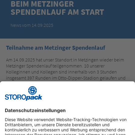
BEIM METZINGER
SPENDENLAUF AM START
News vom 14.09.2025
Teilnahme am Metzinger Spendenlauf
Am 14.09.2025 hat unser Standort in Metzingen wieder beim
Metzinger Spendenlauf teilgenommen. 10 unserer
Kolleginnen und Kollegen sind innerhalb von 3 Stunden
insgesamt 397 Runden im Otto-Dipper-Stadion gelaufen und
konnten dadurch einen Spendenbetrag in Höhe von 1.191,00
€ erzielen. Der Spendenerlös kam in diesem Jahr dem
Tierheim Reutlingen zugute.
Instagram
LinkedIn
Vimeo