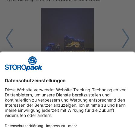
1
2
3
Instagram
LinkedIn
Vimeo
YouTube
Glassdoor
Indeed
Kununu
Xing