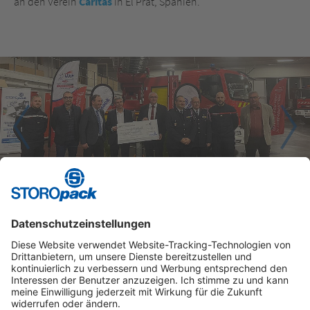
an den Verein
Càritas
in El Prat, Spanien.
1
2
3
Instagram
LinkedIn
Vimeo
YouTube
Glassdoor
Indeed