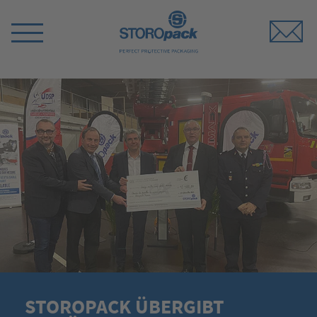
Storopack
Menü
umschalten
STOROPACK ÜBERGIBT