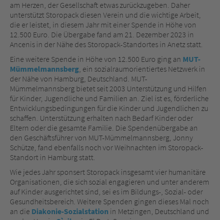
am Herzen, der Gesellschaft etwas zurückzugeben. Daher
unterstützt Storopack diesen Verein und die wichtige Arbeit,
die er leistet, in diesem Jahr mit einer Spende in Höhe von
12.500 Euro. Die Übergabe fand am 21. Dezember 2023 in
Ancenis in der Nähe des Storopack-Standortes in Anetz statt.
Eine weitere Spende in Höhe von 12.500 Euro ging an
MUT-
Mümmelmannsberg
, ein sozialraumorientiertes Netzwerk in
der Nähe von Hamburg, Deutschland. MUT-
Mümmelmannsberg bietet seit 2003 Unterstützung und Hilfen
für Kinder, Jugendliche und Familien an. Ziel ist es, förderliche
Entwicklungsbedingungen für die Kinder und Jugendlichen zu
schaffen. Unterstützung erhalten nach Bedarf Kinder oder
Eltern oder die gesamte Familie. Die Spendenübergabe an
den Geschäftsführer von MUT-Mümmelmannsberg, Jonny
Schütze, fand ebenfalls noch vor Weihnachten im Storopack-
Standort in Hamburg statt.
Wie jedes Jahr sponsert Storopack insgesamt vier humanitäre
Organisationen, die sich sozial engagieren und unter anderem
auf Kinder ausgerichtet sind, sei es im Bildungs-, Sozial- oder
Gesundheitsbereich. Weitere Spenden gingen dieses Mal noch
an die
Diakonie-Sozialstation
in Metzingen, Deutschland und