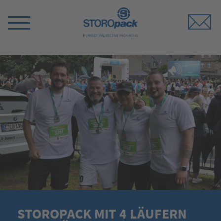
Storopack
Menü
umschalten
STOROPACK MIT 4 LÄUFERN