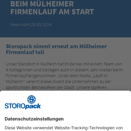
BEIM MÜLHEIMER
FIRMENLAUF AM START
News vom 28.05.2024
Storopack nimmt erneut am Mülheimer
Firmenlauf teil
Unser Standort in Mülheim hat Ende Mai mit einem Team von
4 Kolleginnen und Kollegen auch in diesem Jahr wieder beim
Firmenlauf teilgenommen. Unter dem Motto „Läuft in
Mülheim!“ vereint dieses Event die Unternehmen zu der
sportlichsten Betriebsfeier der Stadt. Unsere tapferen
Läuferinnen und Läufer wurden auf eine 5,6 Kilometer lange
Laufstrecke geschickt. Insgesamt 3.500 Teilnehmerinnen und
Teilnehmer aus 148 Teams waren dieses Mal daran beteiligt.
Instagram
LinkedIn
Vimeo