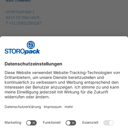
Amerikastraat 1
6014 CE Ittervoort
T +31 (0)682093267
Instagram
LinkedIn
Vimeo
YouTube
Glassdoor
Indeed
Kununu
Xing